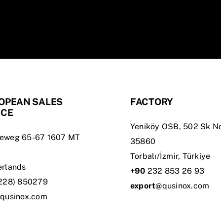
OPEAN SALES
FACTORY
ICE
Yeniköy OSB, 502 Sk No
eweg 65-67 1607 MT
35860
Torbalı/İzmir, Türkiye
erlands
+90
232 853 26 93
228) 850279
export
@qusinox.com
qusinox.com