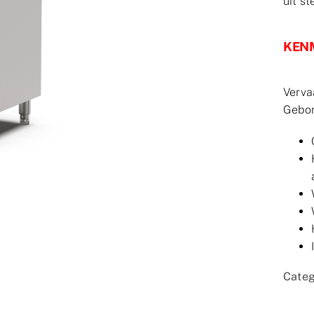
uit st
KEN
Verva
Gebor
Categ