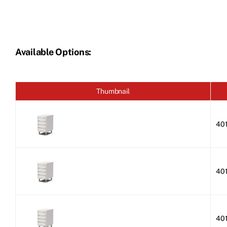
Available Options:
Thumbnail
40
40
40