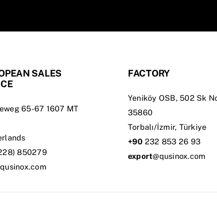
OPEAN SALES
FACTORY
ICE
Yeniköy OSB, 502 Sk No
eweg 65-67 1607 MT
35860
Torbalı/İzmir, Türkiye
erlands
+90
232 853 26 93
228) 850279
export
@qusinox.com
qusinox.com