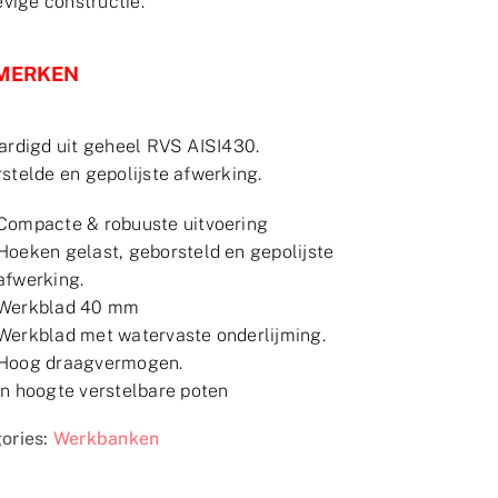
evige constructie.
MERKEN
ardigd uit geheel RVS AISI430.
stelde en gepolijste afwerking.
Compacte & robuuste uitvoering
Hoeken gelast, geborsteld en gepolijste
afwerking.
Werkblad 40 mm
Werkblad met watervaste onderlijming.
Hoog draagvermogen.
In hoogte verstelbare poten
ories:
Werkbanken