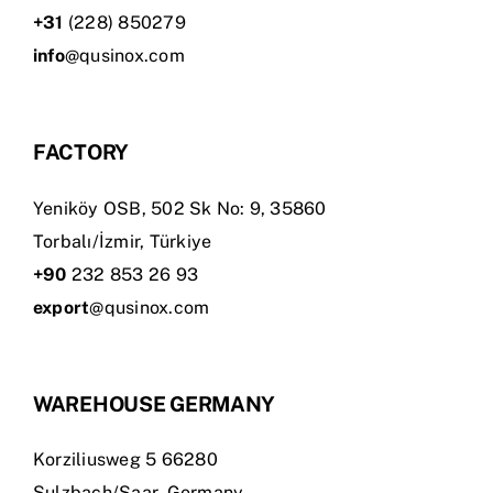
+31
(228) 850279
info
@qusinox.com
FACTORY
Yeniköy OSB, 502 Sk No: 9, 35860
Torbalı/İzmir, Türkiye
+90
232 853 26 93
export
@qusinox.com
WAREHOUSE GERMANY
Korziliusweg 5 66280
Sulzbach/Saar, Germany