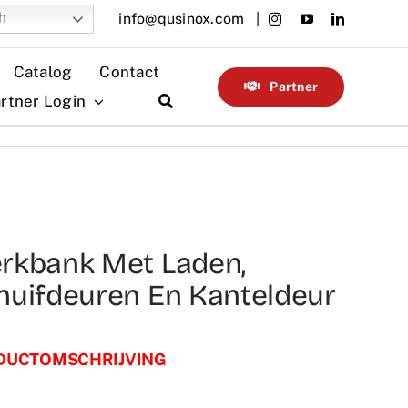
info@qusinox.com |
h
Catalog
Contact
Partner
rtner Login
rkbank Met Laden,
huifdeuren En Kanteldeur
DUCTOMSCHRIJVING