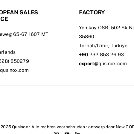
OPEAN SALES
FACTORY
ICE
Yeniköy OSB, 502 Sk No
eweg 65-67 1607 MT
35860
Torbalı/İzmir, Türkiye
erlands
+90
232 853 26 93
228) 850279
export
@qusinox.com
qusinox.com
 2025 Qusinox • Alle rechten voorbehouden • ontwerp door
Now CO